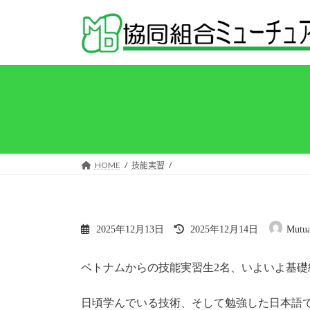
コ
ナ
ン
ビ
テ
ゲ
ン
ー
ツ
シ
へ
ョ
ス
ン
キ
に
ッ
移
プ
動
HOME
技能実習
最
2025年12月13日
2025年12月14日
Mutua
終
更
新
ベトナムからの技能実習生2名、いよいよ基礎
日
時
:
日頃学んでいる技術、そして勉強した日本語