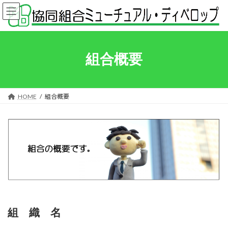
コ
ナ
ン
ビ
テ
ゲ
ン
ー
ツ
シ
へ
ョ
組合概要
ス
ン
キ
に
ッ
移
プ
動
HOME
組合概要
組 織 名