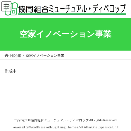
コ
ナ
ン
ビ
テ
ゲ
ン
ー
ツ
シ
へ
ョ
空家イノベーション事業
ス
ン
キ
に
ッ
移
プ
動
HOME
空家イノベーション事業
作成中
Copyright © 協同組合ミューチュアル・ディベロップ All Rights Reserved.
Powered by
WordPress
with
Lightning Theme
&
VK All in One Expansion Unit